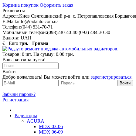
Корзина покупок
Оформить заказ
Реквизиты
Адрес:
г.Киев Святошинский р-н, с. Петропавловская Борщаговк
E-Mail:
info@radauto.com.ua
Телефон:
(044) 531-70-71
Мобильный телефон:
(098)230-40-40 (093) 484-30-30
Валюта: UAH
€ - Euro
грн. - Гривна
Товаров: 0 шт. На сумму: 0.00 грн.
Ваша корзина пуста!
Войти
Добро пожаловать! Вы можете войти или
зарегистрироваться
.
Забыли пароль?
Регистрация
Радиаторы
ACURA
MDX 03-06
MDX 06-09