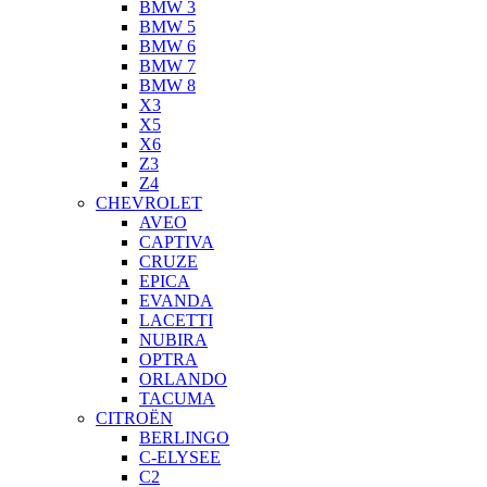
BMW 3
BMW 5
BMW 6
BMW 7
BMW 8
X3
X5
X6
Z3
Z4
CHEVROLET
AVEO
CAPTIVA
CRUZE
EPICA
EVANDA
LACETTI
NUBIRA
OPTRA
ORLANDO
TACUMA
CITROËN
BERLINGO
C-ELYSEE
C2