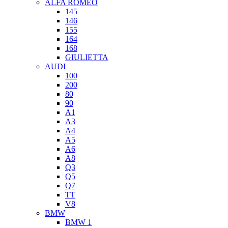
ALFA ROMEO
145
146
155
164
168
GIULIETTA
AUDI
100
200
80
90
A1
A3
A4
A5
A6
A8
Q3
Q5
Q7
TT
V8
BMW
BMW 1