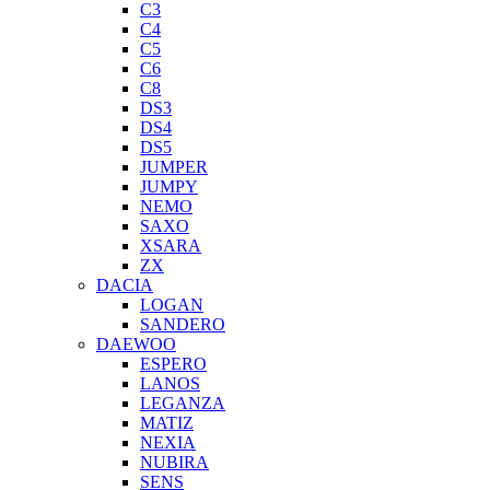
C3
C4
C5
C6
C8
DS3
DS4
DS5
JUMPER
JUMPY
NEMO
SAXO
XSARA
ZX
DACIA
LOGAN
SANDERO
DAEWOO
ESPERO
LANOS
LEGANZA
MATIZ
NEXIA
NUBIRA
SENS