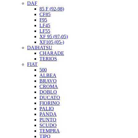
DAF
85 F (92-98)
CF85
F95
LF45
LF55
XF 95 (97-05)
XF105 (05-)
DAIHATSU
CHARADE
TERIOS
FIAT
500
ALBEA
BRAVO
CROMA
DOBLO
DUCATO
FIORINO
PALIO
PANDA
PUNTO
SCUDO
TEMPRA
TIPO