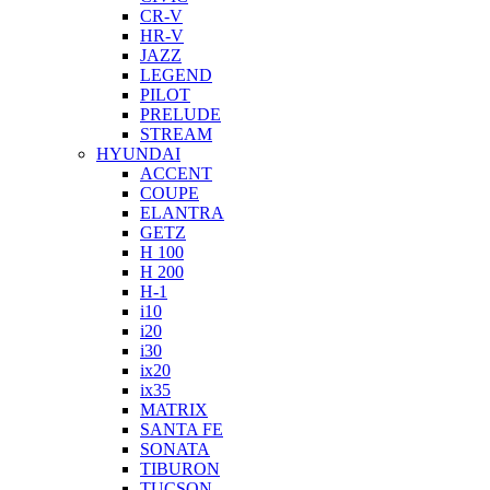
CR-V
HR-V
JAZZ
LEGEND
PILOT
PRELUDE
STREAM
HYUNDAI
ACCENT
COUPE
ELANTRA
GETZ
H 100
H 200
H-1
i10
i20
i30
ix20
ix35
MATRIX
SANTA FE
SONATA
TIBURON
TUCSON