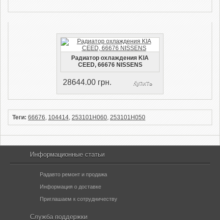
Радиатор охлаждения KIA
CEED, 66676 NISSENS
28644.00 грн.
Купить
Теги:
66676
,
104414
,
253101H060
,
253101H050
Информационные статьи
Радавто ремонт и продажа
Информация о доставке
Приглашаем к сотрудничеству
Служба поддержки