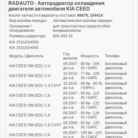
RADAUTO - Авторадиатор охлаждения
двигателя автомобиля KIA CEED
Аналог запчасти и варианты поставок:
66676, 104414
Вид коробки передач
Автоматическая коробка передач
Оснащение /
для транспортных средств с/без
оборудование
кондиционером
Размеры радиатора
600-455-16
KIA
253101H050
KIA
253101H060
Год
Модель / Двигатель
Мощность
Топливо
выпуска
09.2007 -
80
Кв
- 109
Бензиновый
KIA CEE'D SW (ED) / 1.4
до н.в.
Лс
/ G4FA
двигатель
10.2010 -
77
Кв
- 105
Бензиновый
KIA CEE'D SW (ED) / 1.4
до н.в.
Лс
/ G4FA
двигатель
10.2010 -
66
Кв
- 90
Лс
Бензиновый
KIA CEE'D SW (ED) / 1.4 CVVT
до н.в.
/ G4FA-L
двигатель
09.2007 -
85
Кв
- 115
Бензиновый
KIA CEE'D SW (ED) / 1.6
до н.в.
Лс
/ G4FC
двигатель
09.2007 -
90
Кв
- 122
Бензиновый
KIA CEE'D SW (ED) / 1.6
до н.в.
Лс
/ G4FC
двигатель
09.2007 -
93
Кв
- 126
Бензиновый
KIA CEE'D SW (ED) / 1.6
до н.в.
Лс
/ G4FC
двигатель
06.2009 -
92
Кв
- 125
Бензиновый
KIA CEE'D SW (ED) / 1.6 CVVT
до н.в.
Лс
/ G4FC
двигатель
09.2007 -
105
Кв
- 143
Бензиновый
KIA CEE'D SW (ED) / 2.0
до н.в.
Лс
/ G4GC
двигатель