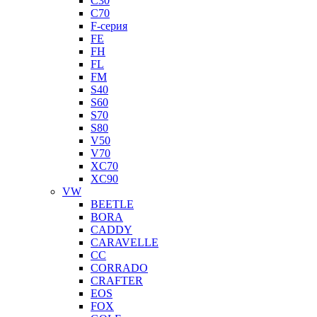
C30
C70
F-серия
FE
FH
FL
FM
S40
S60
S70
S80
V50
V70
XC70
XC90
VW
BEETLE
BORA
CADDY
CARAVELLE
CC
CORRADO
CRAFTER
EOS
FOX