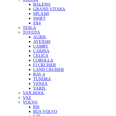
BALENO
GRAND VITARA
SPLASH
SWIFT
SX4
TESLA
TOYOTA
AURIS
AVENSIS
CAMRY
CARINA
CELICA
COROLLA
FJ CRUISER
LAND CRUISER
RAV 4
TUNDRA
VENZA
YARIS
VAN HOOL
VAZ
VOLVO
850
BUS VOLVO