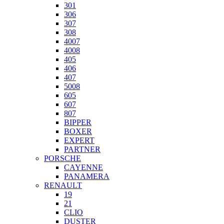
301
306
307
308
4007
4008
405
406
407
5008
605
607
807
BIPPER
BOXER
EXPERT
PARTNER
PORSCHE
CAYENNE
PANAMERA
RENAULT
19
21
CLIO
DUSTER