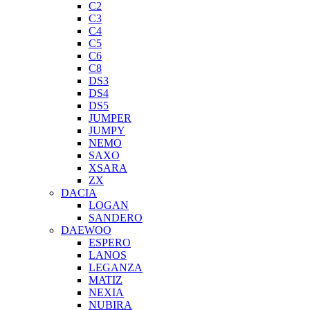
C2
C3
C4
C5
C6
C8
DS3
DS4
DS5
JUMPER
JUMPY
NEMO
SAXO
XSARA
ZX
DACIA
LOGAN
SANDERO
DAEWOO
ESPERO
LANOS
LEGANZA
MATIZ
NEXIA
NUBIRA