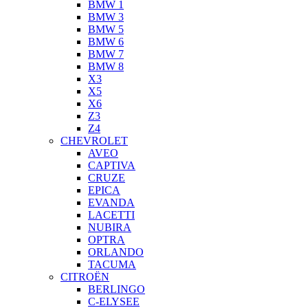
BMW 1
BMW 3
BMW 5
BMW 6
BMW 7
BMW 8
X3
X5
X6
Z3
Z4
CHEVROLET
AVEO
CAPTIVA
CRUZE
EPICA
EVANDA
LACETTI
NUBIRA
OPTRA
ORLANDO
TACUMA
CITROËN
BERLINGO
C-ELYSEE