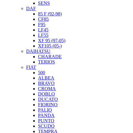
SENS
DAF
85 F (92-98)
CF85
F95
LF45
LF55
XF 95 (97-05)
XF105 (05-)
DAIHATSU
CHARADE
TERIOS
FIAT
500
ALBEA
BRAVO
CROMA
DOBLO
DUCATO
FIORINO
PALIO
PANDA
PUNTO
SCUDO
TEMPRA