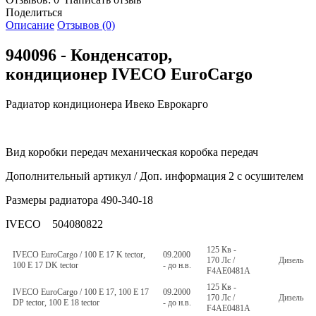
Поделиться
Описание
Отзывов (0)
940096 - Конденсатор,
кондиционер IVECO EuroCargo
Радиатор кондиционера Ивеко Еврокарго
Вид коробки передач механическая коробка передач
Дополнительный артикул / Доп. информация 2 с осушителем
Размеры радиатора 490-340-18
IVECO 504080822
125 Кв -
IVECO EuroCargo / 100 E 17 K tector,
09.2000
170 Лс /
Дизель
100 E 17 DK tector
- до н.в.
F4AE0481A
125 Кв -
IVECO EuroCargo / 100 E 17, 100 E 17
09.2000
170 Лс /
Дизель
DP tector, 100 E 18 tector
- до н.в.
F4AE0481A