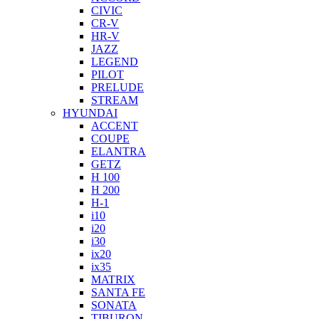
CIVIC
CR-V
HR-V
JAZZ
LEGEND
PILOT
PRELUDE
STREAM
HYUNDAI
ACCENT
COUPE
ELANTRA
GETZ
H 100
H 200
H-1
i10
i20
i30
ix20
ix35
MATRIX
SANTA FE
SONATA
TIBURON