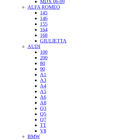
MDX 06-09
ALFA ROMEO
145
146
155
164
168
GIULIETTA
AUDI
100
200
80
90
A1
A3
A4
A5
A6
A8
Q3
Q5
Q7
TT
V8
BMW