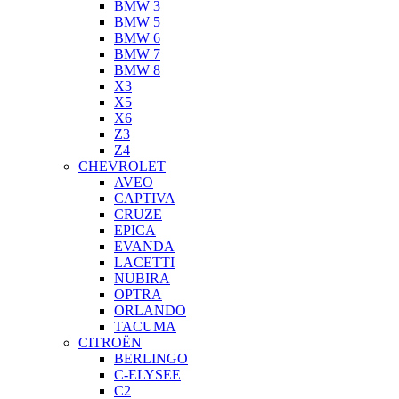
BMW 3
BMW 5
BMW 6
BMW 7
BMW 8
X3
X5
X6
Z3
Z4
CHEVROLET
AVEO
CAPTIVA
CRUZE
EPICA
EVANDA
LACETTI
NUBIRA
OPTRA
ORLANDO
TACUMA
CITROËN
BERLINGO
C-ELYSEE
C2