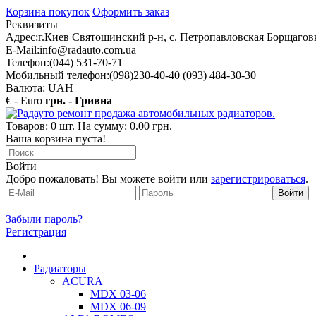
Корзина покупок
Оформить заказ
Реквизиты
Адрес:
г.Киев Святошинский р-н, с. Петропавловская Борщаговк
E-Mail:
info@radauto.com.ua
Телефон:
(044) 531-70-71
Мобильный телефон:
(098)230-40-40 (093) 484-30-30
Валюта: UAH
€ - Euro
грн. - Гривна
Товаров: 0 шт. На сумму: 0.00 грн.
Ваша корзина пуста!
Войти
Добро пожаловать! Вы можете войти или
зарегистрироваться
.
Забыли пароль?
Регистрация
Радиаторы
ACURA
MDX 03-06
MDX 06-09