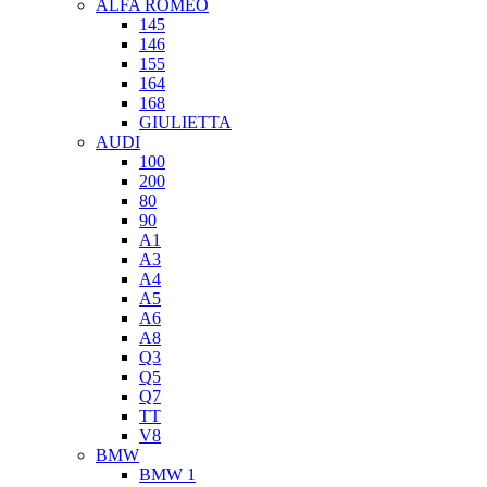
ALFA ROMEO
145
146
155
164
168
GIULIETTA
AUDI
100
200
80
90
A1
A3
A4
A5
A6
A8
Q3
Q5
Q7
TT
V8
BMW
BMW 1