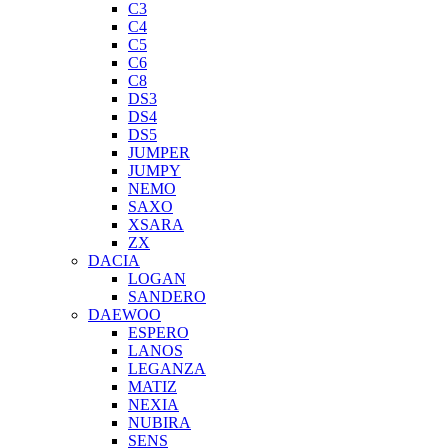
C3
C4
C5
C6
C8
DS3
DS4
DS5
JUMPER
JUMPY
NEMO
SAXO
XSARA
ZX
DACIA
LOGAN
SANDERO
DAEWOO
ESPERO
LANOS
LEGANZA
MATIZ
NEXIA
NUBIRA
SENS