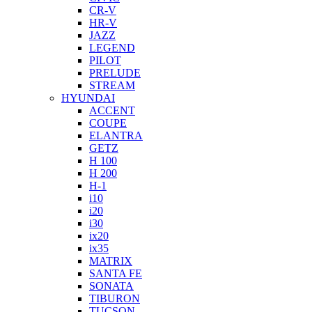
CR-V
HR-V
JAZZ
LEGEND
PILOT
PRELUDE
STREAM
HYUNDAI
ACCENT
COUPE
ELANTRA
GETZ
H 100
H 200
H-1
i10
i20
i30
ix20
ix35
MATRIX
SANTA FE
SONATA
TIBURON
TUCSON