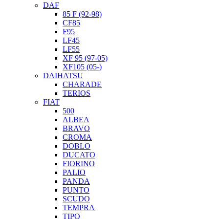
DAF
85 F (92-98)
CF85
F95
LF45
LF55
XF 95 (97-05)
XF105 (05-)
DAIHATSU
CHARADE
TERIOS
FIAT
500
ALBEA
BRAVO
CROMA
DOBLO
DUCATO
FIORINO
PALIO
PANDA
PUNTO
SCUDO
TEMPRA
TIPO