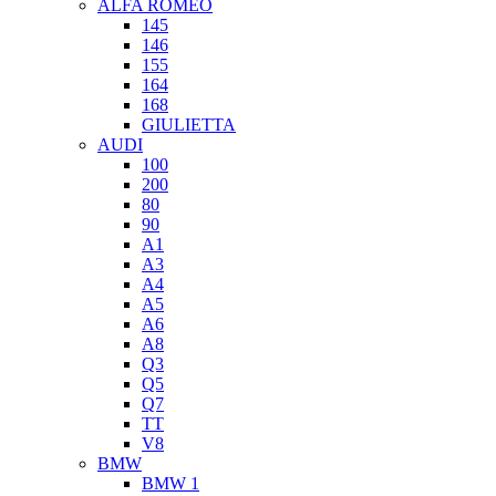
ALFA ROMEO
145
146
155
164
168
GIULIETTA
AUDI
100
200
80
90
A1
A3
A4
A5
A6
A8
Q3
Q5
Q7
TT
V8
BMW
BMW 1