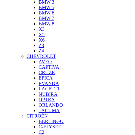
BMW 3
BMW 5
BMW 6
BMW 7
BMW 8
X3
X5
X6
Z3
Z4
CHEVROLET
AVEO
CAPTIVA
CRUZE
EPICA
EVANDA
LACETTI
NUBIRA
OPTRA
ORLANDO
TACUMA
CITROËN
BERLINGO
C-ELYSEE
C2