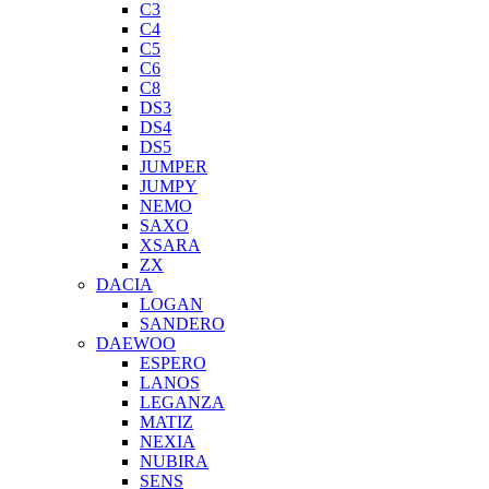
C3
C4
C5
C6
C8
DS3
DS4
DS5
JUMPER
JUMPY
NEMO
SAXO
XSARA
ZX
DACIA
LOGAN
SANDERO
DAEWOO
ESPERO
LANOS
LEGANZA
MATIZ
NEXIA
NUBIRA
SENS