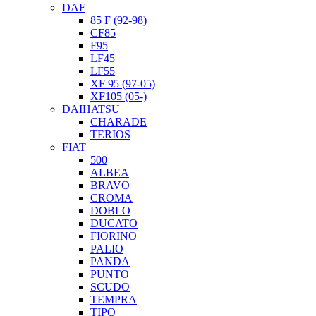
DAF
85 F (92-98)
CF85
F95
LF45
LF55
XF 95 (97-05)
XF105 (05-)
DAIHATSU
CHARADE
TERIOS
FIAT
500
ALBEA
BRAVO
CROMA
DOBLO
DUCATO
FIORINO
PALIO
PANDA
PUNTO
SCUDO
TEMPRA
TIPO