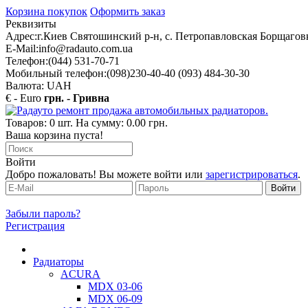
Корзина покупок
Оформить заказ
Реквизиты
Адрес:
г.Киев Святошинский р-н, с. Петропавловская Борщаговк
E-Mail:
info@radauto.com.ua
Телефон:
(044) 531-70-71
Мобильный телефон:
(098)230-40-40 (093) 484-30-30
Валюта: UAH
€ - Euro
грн. - Гривна
Товаров: 0 шт. На сумму: 0.00 грн.
Ваша корзина пуста!
Войти
Добро пожаловать! Вы можете войти или
зарегистрироваться
.
Забыли пароль?
Регистрация
Радиаторы
ACURA
MDX 03-06
MDX 06-09