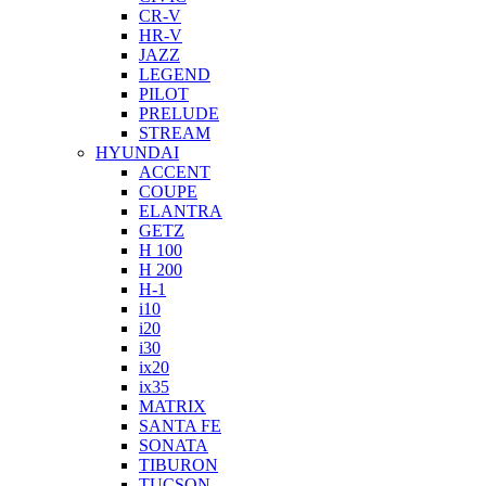
CR-V
HR-V
JAZZ
LEGEND
PILOT
PRELUDE
STREAM
HYUNDAI
ACCENT
COUPE
ELANTRA
GETZ
H 100
H 200
H-1
i10
i20
i30
ix20
ix35
MATRIX
SANTA FE
SONATA
TIBURON
TUCSON