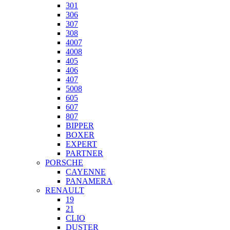
301
306
307
308
4007
4008
405
406
407
5008
605
607
807
BIPPER
BOXER
EXPERT
PARTNER
PORSCHE
CAYENNE
PANAMERA
RENAULT
19
21
CLIO
DUSTER