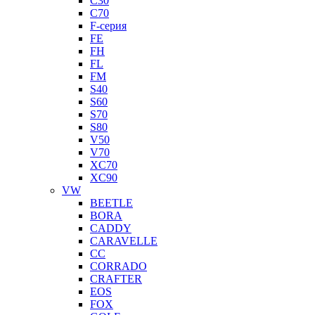
C30
C70
F-серия
FE
FH
FL
FM
S40
S60
S70
S80
V50
V70
XC70
XC90
VW
BEETLE
BORA
CADDY
CARAVELLE
CC
CORRADO
CRAFTER
EOS
FOX