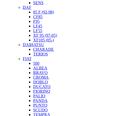
SENS
DAF
85 F (92-98)
CF85
F95
LF45
LF55
XF 95 (97-05)
XF105 (05-)
DAIHATSU
CHARADE
TERIOS
FIAT
500
ALBEA
BRAVO
CROMA
DOBLO
DUCATO
FIORINO
PALIO
PANDA
PUNTO
SCUDO
TEMPRA