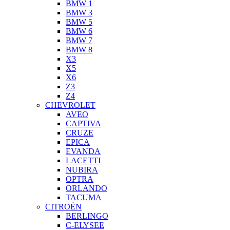
BMW 1
BMW 3
BMW 5
BMW 6
BMW 7
BMW 8
X3
X5
X6
Z3
Z4
CHEVROLET
AVEO
CAPTIVA
CRUZE
EPICA
EVANDA
LACETTI
NUBIRA
OPTRA
ORLANDO
TACUMA
CITROËN
BERLINGO
C-ELYSEE