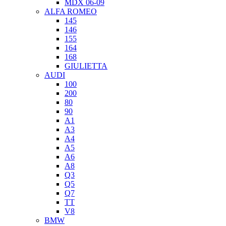
MDX 06-09
ALFA ROMEO
145
146
155
164
168
GIULIETTA
AUDI
100
200
80
90
A1
A3
A4
A5
A6
A8
Q3
Q5
Q7
TT
V8
BMW