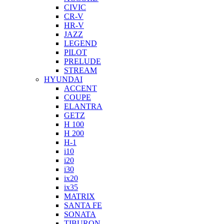
CIVIC
CR-V
HR-V
JAZZ
LEGEND
PILOT
PRELUDE
STREAM
HYUNDAI
ACCENT
COUPE
ELANTRA
GETZ
H 100
H 200
H-1
i10
i20
i30
ix20
ix35
MATRIX
SANTA FE
SONATA
TIBURON