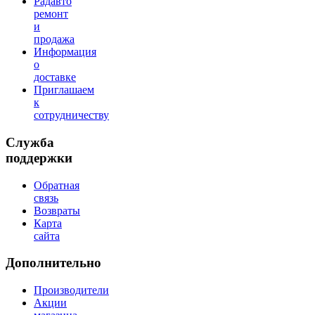
Радавто
ремонт
и
продажа
Информация
о
доставке
Приглашаем
к
сотрудничеству
Служба
поддержки
Обратная
связь
Возвраты
Карта
сайта
Дополнительно
Производители
Акции