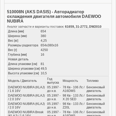
510008N (AKS DASIS) - Авторадиатор
охлаждения двигателя автомобиля DAEWOO
NUBIRA
Аналог запчасти и варианты поставок:
61659, 31-2772, DW2010
Длина [мм]
654
Ширина (мм)
380
Вес [кг]
4,25
Размеры радиатора
654x380x16
Вес [г]
4250
Глубина [мм]
16
Новая деталь
Длина упаковки [см]
81
Ширина упаковки [см]
49,5
Высота упаковки [см]
10,5
Год
Модель / Двигатель
Мощность
Топливо
выпуска
DAEWOO NUBIRA (KLAJ)
05.1997 -
78
Кв
- 106
Лс
/
Бензиновый
/ 1.6 16V
до н.в.
A16DMS
двигатель
DAEWOO NUBIRA (KLAJ)
05.1997 -
98
Кв
- 133
Лс
/
Бензиновый
/ 2.0 16V
до н.в.
X 20 SED
двигатель
DAEWOO NUBIRA (KLAJ)
05.1997 -
98
Кв
- 133
Лс
/
Бензиновый
/ 2.0 16V
до н.в.
Z20L
двигатель
DAEWOO NUBIRA Break
05.1997 -
78
Кв
- 106
Лс
/
Бензиновый
(KLAJ) / 1.6 16V
до н.в.
A16DMS
двигатель