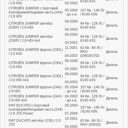
8140.43S
/ 2.8 HDi
04.2002
CITROËN JUMPER c бортовой
05.2004
107
Кв
- 146
Лс
платформой/ходовая часть (244)
Дизель
- до н.в.
/ 8140.43N
/ 2.8 HDi
09.2000
CITROËN JUMPER автобус
94
Кв
- 128
Лс
/
-
Дизель
(230P) / 2.8 HDi
8140.43S
04.2002
09.2000
CITROËN JUMPER автобус
94
Кв
- 128
Лс
/
-
Дизель
(230P) / 2.8 HDi 4x4
8140.43S
04.2002
11.2001
62
Кв
- 84
Лс
/
CITROËN JUMPER фургон (230L)
-
RHV
Дизель
/ 2.0 HDI
04.2002
(DW10UTD)
09.2000
CITROËN JUMPER фургон (230L)
94
Кв
- 128
Лс
/
-
Дизель
/ 2.8 HDi
8140.43S
04.2002
09.2000
CITROËN JUMPER фургон (230L)
94
Кв
- 128
Лс
/
-
Дизель
/ 2.8 HDi 4x4
8140.43S
04.2002
CITROËN JUMPER фургон (244) /
05.2004
107
Кв
- 146
Лс
Дизель
2.8 HDi
- до н.в.
/ 8140.43N
CITROËN JUMPER фургон (244) /
04.2002
94
Кв
- 128
Лс
/
Дизель
2.8 HDi 4x4
- до н.в.
8140.43S
FIAT DUCATO c бортовой
05.2004
107
Кв
- 146
Лс
платформой/ходовая часть (244)
-
Дизель
/ 8140.43N
/ 2.8 JTD Power
07.2006
10.2001
FIAT DUCATO автобус (230) / 2.0
62
Кв
- 84
Лс
/
-
Дизель
JTD
RHV (DW10)
04.2002