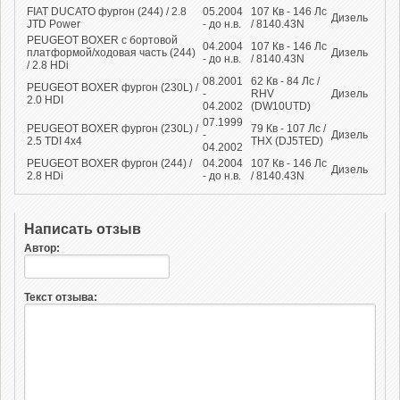
FIAT DUCATO фургон (244) / 2.8
05.2004
107
Кв
- 146
Лс
Дизель
JTD Power
- до н.в.
/ 8140.43N
PEUGEOT BOXER c бортовой
04.2004
107
Кв
- 146
Лс
платформой/ходовая часть (244)
Дизель
- до н.в.
/ 8140.43N
/ 2.8 HDi
08.2001
62
Кв
- 84
Лс
/
PEUGEOT BOXER фургон (230L) /
-
RHV
Дизель
2.0 HDI
04.2002
(DW10UTD)
07.1999
PEUGEOT BOXER фургон (230L) /
79
Кв
- 107
Лс
/
-
Дизель
2.5 TDI 4x4
THX (DJ5TED)
04.2002
PEUGEOT BOXER фургон (244) /
04.2004
107
Кв
- 146
Лс
Дизель
2.8 HDi
- до н.в.
/ 8140.43N
Написать отзыв
Автор:
Текст отзыва: