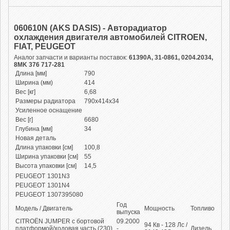
060610N (AKS DASIS) - Авторадиатор
охлаждения двигателя автомобилей CITROEN,
FIAT, PEUGEOT
Аналог запчасти и варианты поставок:
61390A, 31-0861, 0204.2034,
8MK 376 717-281
Длина [мм]
790
Ширина (мм)
414
Вес [кг]
6,68
Размеры радиатора
790x414x34
Усиленное оснащение
Вес [г]
6680
Глубина [мм]
34
Новая деталь
Длина упаковки [см]
100,8
Ширина упаковки [см]
55
Высота упаковки [см]
14,5
PEUGEOT
1301N3
PEUGEOT
1301N4
PEUGEOT
1307395080
Год
Модель / Двигатель
Мощность
Топливо
выпуска
CITROËN JUMPER c бортовой
09.2000
94
Кв
- 128
Лс
/
платформой/ходовая часть (230)
-
Дизель