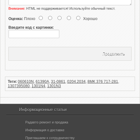
Внимание:
HTML не поддерживается! Используйте обычный текст.
Оценка:
Плохо
Хорошо
Введите код с картинки:
Продолжить
Теги:
060610N
,
61390A
,
31-0861
,
0204.2034
,
8MK 376 717-281
,
1307395080
,
1301N4
,
1301N3
Информационные статьи
Радавто ремонт и продажа
Информация о доставке
Приглашаем к сотрудничеству