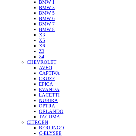
BMW 1
BMW 3
BMW 5
BMW 6
BMW 7
BMW 8
X3
X5
X6
Z3
Z4
CHEVROLET
AVEO
CAPTIVA
CRUZE
EPICA
EVANDA
LACETTI
NUBIRA
OPTRA
ORLANDO
TACUMA
CITROËN
BERLINGO
C-ELYSEE