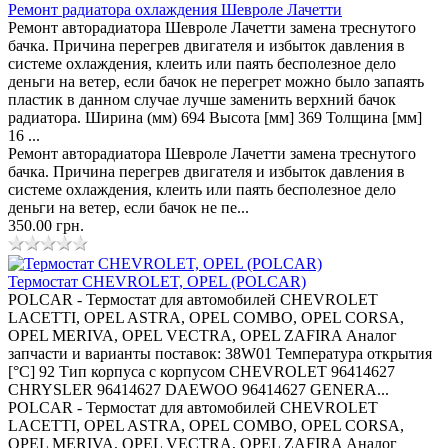
Ремонт радиатора охлаждения Шевроле Лачетти
Ремонт авторадиатора Шевроле Лачетти замена треснутого
бачка. Причина перегрев двигателя и избыток давления в
системе охлаждения, клеить или паять бесполезное дело
деньги на ветер, если бачок не перегрет можно было запаять
пластик в данном случае лучше заменить верхний бачок
радиатора. Ширина (мм) 694 Высота [мм] 369 Толщина [мм]
16 ...
Ремонт авторадиатора Шевроле Лачетти замена треснутого
бачка. Причина перегрев двигателя и избыток давления в
системе охлаждения, клеить или паять бесполезное дело
деньги на ветер, если бачок не пе...
350.00 грн.
Термостат CHEVROLET, OPEL (POLCAR)
POLCAR - Термостат для автомобилей CHEVROLET
LACETTI, OPEL ASTRA, OPEL COMBO, OPEL CORSA,
OPEL MERIVA, OPEL VECTRA, OPEL ZAFIRA Аналог
запчасти и варианты поставок: 38W01 Температура открытия
[°C] 92 Тип корпуса с корпусом CHEVROLET 96414627
CHRYSLER 96414627 DAEWOO 96414627 GENERA...
POLCAR - Термостат для автомобилей CHEVROLET
LACETTI, OPEL ASTRA, OPEL COMBO, OPEL CORSA,
OPEL MERIVA, OPEL VECTRA, OPEL ZAFIRA Аналог