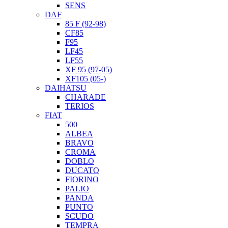
SENS
DAF
85 F (92-98)
CF85
F95
LF45
LF55
XF 95 (97-05)
XF105 (05-)
DAIHATSU
CHARADE
TERIOS
FIAT
500
ALBEA
BRAVO
CROMA
DOBLO
DUCATO
FIORINO
PALIO
PANDA
PUNTO
SCUDO
TEMPRA