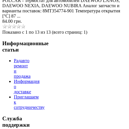
POLCAR - Термостат для автомобилей DAEWOO LANOS,
DAEWOO NEXIA, DAEWOO NUBIRA Аналог запчасти и
варианты поставок: 8MT354774-901 Температура открытия
[°C] 87 ...
84.00 грн.
Показано с 1 по 13 из 13 (всего страниц: 1)
Информационные
статьи
Радавто
ремонт
и
продажа
Информация
о
доставке
Приглашаем
к
сотрудничеству
Служба
поддержки