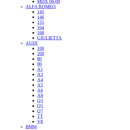
MDX 06-09
ALFA ROMEO
145
146
155
164
168
GIULIETTA
AUDI
100
200
80
90
A1
A3
A4
A5
A6
A8
Q3
Q5
Q7
TT
V8
BMW