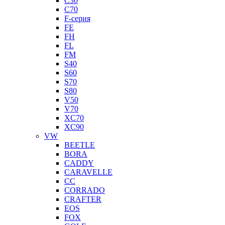
C30
C70
F-серия
FE
FH
FL
FM
S40
S60
S70
S80
V50
V70
XC70
XC90
VW
BEETLE
BORA
CADDY
CARAVELLE
CC
CORRADO
CRAFTER
EOS
FOX