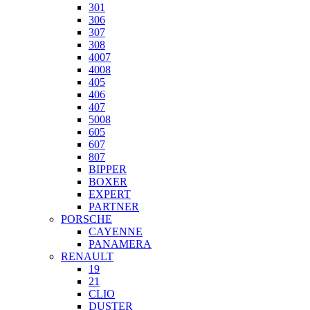
301
306
307
308
4007
4008
405
406
407
5008
605
607
807
BIPPER
BOXER
EXPERT
PARTNER
PORSCHE
CAYENNE
PANAMERA
RENAULT
19
21
CLIO
DUSTER