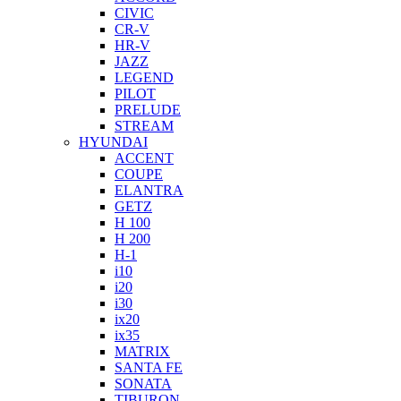
CIVIC
CR-V
HR-V
JAZZ
LEGEND
PILOT
PRELUDE
STREAM
HYUNDAI
ACCENT
COUPE
ELANTRA
GETZ
H 100
H 200
H-1
i10
i20
i30
ix20
ix35
MATRIX
SANTA FE
SONATA
TIBURON