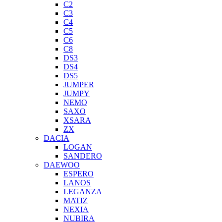
C2
C3
C4
C5
C6
C8
DS3
DS4
DS5
JUMPER
JUMPY
NEMO
SAXO
XSARA
ZX
DACIA
LOGAN
SANDERO
DAEWOO
ESPERO
LANOS
LEGANZA
MATIZ
NEXIA
NUBIRA