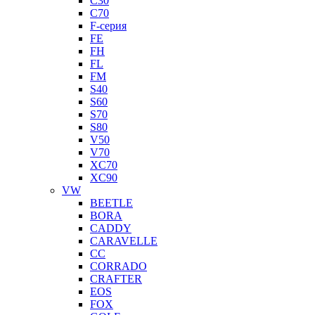
C30
C70
F-серия
FE
FH
FL
FM
S40
S60
S70
S80
V50
V70
XC70
XC90
VW
BEETLE
BORA
CADDY
CARAVELLE
CC
CORRADO
CRAFTER
EOS
FOX