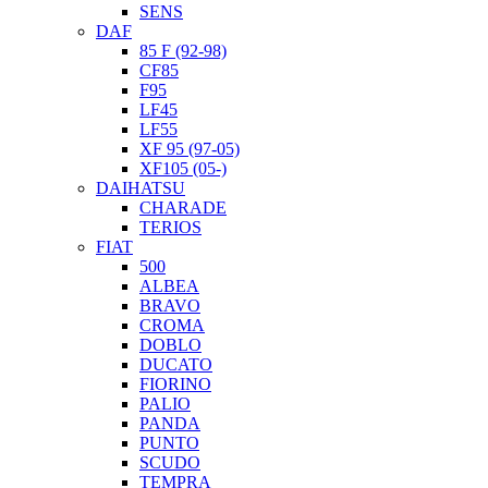
SENS
DAF
85 F (92-98)
CF85
F95
LF45
LF55
XF 95 (97-05)
XF105 (05-)
DAIHATSU
CHARADE
TERIOS
FIAT
500
ALBEA
BRAVO
CROMA
DOBLO
DUCATO
FIORINO
PALIO
PANDA
PUNTO
SCUDO
TEMPRA