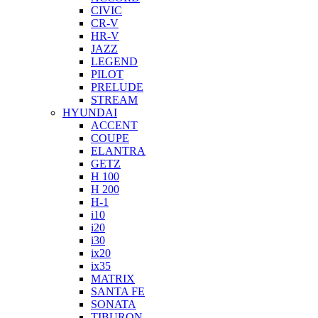
CIVIC
CR-V
HR-V
JAZZ
LEGEND
PILOT
PRELUDE
STREAM
HYUNDAI
ACCENT
COUPE
ELANTRA
GETZ
H 100
H 200
H-1
i10
i20
i30
ix20
ix35
MATRIX
SANTA FE
SONATA
TIBURON