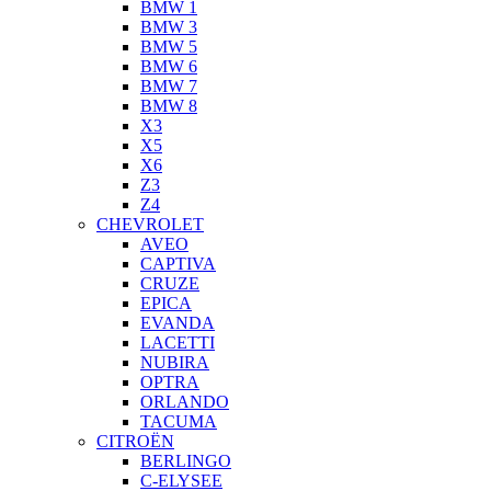
BMW 1
BMW 3
BMW 5
BMW 6
BMW 7
BMW 8
X3
X5
X6
Z3
Z4
CHEVROLET
AVEO
CAPTIVA
CRUZE
EPICA
EVANDA
LACETTI
NUBIRA
OPTRA
ORLANDO
TACUMA
CITROËN
BERLINGO
C-ELYSEE