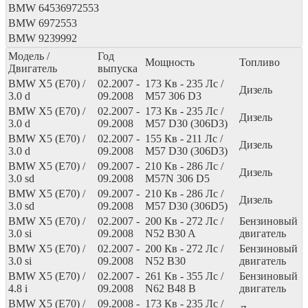
BMW
64536972553
BMW
6972553
BMW
9239992
Модель /
Год
Мощность
Топливо
Двигатель
выпуска
BMW X5 (E70) /
02.2007 -
173
Кв
- 235
Лс
/
Дизель
3.0 d
09.2008
M57 306 D3
BMW X5 (E70) /
02.2007 -
173
Кв
- 235
Лс
/
Дизель
3.0 d
09.2008
M57 D30 (306D3)
BMW X5 (E70) /
02.2007 -
155
Кв
- 211
Лс
/
Дизель
3.0 d
09.2008
M57 D30 (306D3)
BMW X5 (E70) /
09.2007 -
210
Кв
- 286
Лс
/
Дизель
3.0 sd
09.2008
M57N 306 D5
BMW X5 (E70) /
09.2007 -
210
Кв
- 286
Лс
/
Дизель
3.0 sd
09.2008
M57 D30 (306D5)
BMW X5 (E70) /
02.2007 -
200
Кв
- 272
Лс
/
Бензиновый
3.0 si
09.2008
N52 B30 A
двигатель
BMW X5 (E70) /
02.2007 -
200
Кв
- 272
Лс
/
Бензиновый
3.0 si
09.2008
N52 B30
двигатель
BMW X5 (E70) /
02.2007 -
261
Кв
- 355
Лс
/
Бензиновый
4.8 i
09.2008
N62 B48 B
двигатель
BMW X5 (E70) /
09.2008 -
173
Кв
- 235
Лс
/