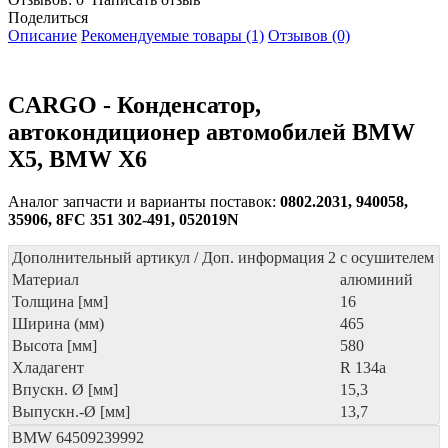
Поделиться
Описание
Рекомендуемые товары (1)
Отзывов (0)
CARGO - Конденсатор,
автокондиционер автомобилей BMW
X5, BMW X6
Аналог запчасти и варианты поставок:
0802.2031, 940058,
35906, 8FC 351 302-491, 052019N
Дополнительный артикул / Доп. информация 2
с осушителем
Материал
алюминий
Толщина [мм]
16
Ширина (мм)
465
Высота [мм]
580
Хладагент
R 134a
Впускн. Ø [мм]
15,3
Выпускн.-Ø [мм]
13,7
BMW
64509239992