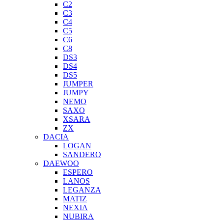
C2
C3
C4
C5
C6
C8
DS3
DS4
DS5
JUMPER
JUMPY
NEMO
SAXO
XSARA
ZX
DACIA
LOGAN
SANDERO
DAEWOO
ESPERO
LANOS
LEGANZA
MATIZ
NEXIA
NUBIRA