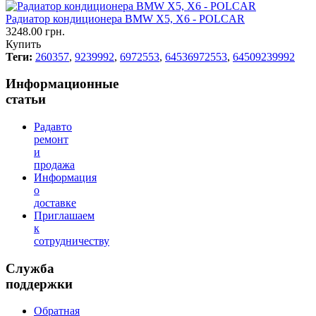
Радиатор кондиционера BMW X5, X6 - POLCAR
3248.00 грн.
Купить
Теги:
260357
,
9239992
,
6972553
,
64536972553
,
64509239992
Информационные
статьи
Радавто
ремонт
и
продажа
Информация
о
доставке
Приглашаем
к
сотрудничеству
Служба
поддержки
Обратная