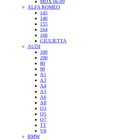
MDX 06-09
ALFA ROMEO
145
146
155
164
168
GIULIETTA
AUDI
100
200
80
90
A1
A3
A4
A5
A6
A8
Q3
Q5
Q7
TT
V8
BMW