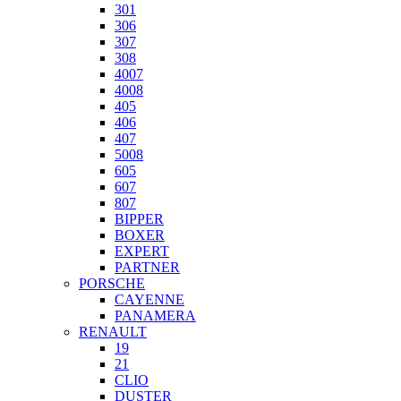
301
306
307
308
4007
4008
405
406
407
5008
605
607
807
BIPPER
BOXER
EXPERT
PARTNER
PORSCHE
CAYENNE
PANAMERA
RENAULT
19
21
CLIO
DUSTER