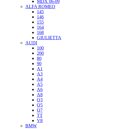
MDX 06-09
ALFA ROMEO
145
146
155
164
168
GIULIETTA
AUDI
100
200
80
90
A1
A3
A4
A5
A6
A8
Q3
Q5
Q7
TT
V8
BMW