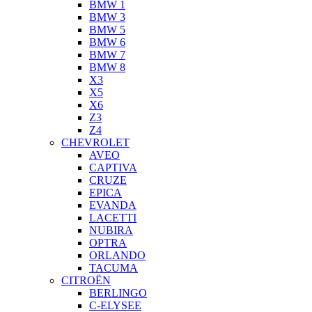
BMW 1
BMW 3
BMW 5
BMW 6
BMW 7
BMW 8
X3
X5
X6
Z3
Z4
CHEVROLET
AVEO
CAPTIVA
CRUZE
EPICA
EVANDA
LACETTI
NUBIRA
OPTRA
ORLANDO
TACUMA
CITROËN
BERLINGO
C-ELYSEE