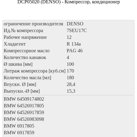
DCP05020 (DENSO) - Компрессор, кондиционер
ограничение производителя
DENSO
Ид.№ компрессора
7SEU17C
Рабочее напряжение
12
Хладагент
R 134a
Компрессорное масло
PAG 46
Количество канавок
4
Ø шкива [мм]
100
Литраж компрессора [куб.см]
170
Количество масла [мл]
180
Впускн. Ø [мм]
28,4
Выпускн.-Ø [мм]
15,3
BMW
64509174802
BMW
64526917805
BMW
64526917859
BMW
64526983098
BMW
6917805
BMW
6917859