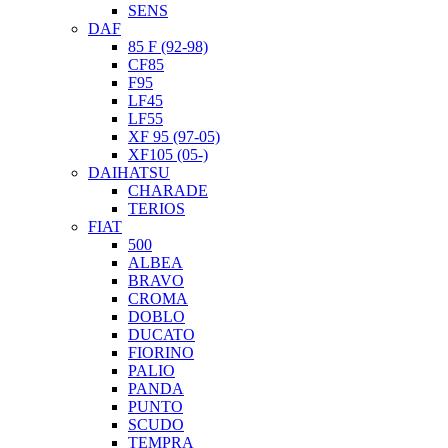
SENS
DAF
85 F (92-98)
CF85
F95
LF45
LF55
XF 95 (97-05)
XF105 (05-)
DAIHATSU
CHARADE
TERIOS
FIAT
500
ALBEA
BRAVO
CROMA
DOBLO
DUCATO
FIORINO
PALIO
PANDA
PUNTO
SCUDO
TEMPRA