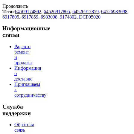
Продолжить
Теги:
64509174802
,
64526917805
,
64526917859
,
64526983098
,
6917805
,
6917859
,
6983098
,
9174802
,
DCP05020
Информационные
статьи
Радавто
ремонт
и
продажа
Информация
о
доставке
Приглашаем
к
сотрудничеству
Служба
поддержки
Обратная
связь