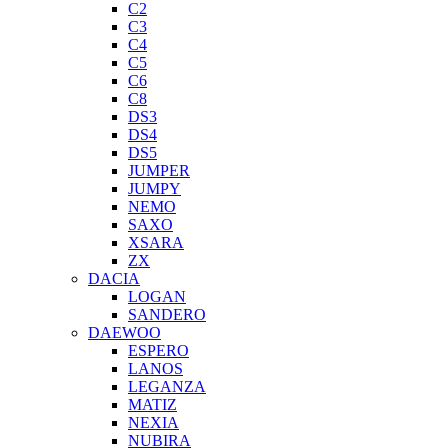
C2
C3
C4
C5
C6
C8
DS3
DS4
DS5
JUMPER
JUMPY
NEMO
SAXO
XSARA
ZX
DACIA
LOGAN
SANDERO
DAEWOO
ESPERO
LANOS
LEGANZA
MATIZ
NEXIA
NUBIRA