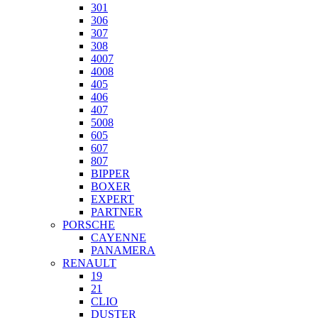
301
306
307
308
4007
4008
405
406
407
5008
605
607
807
BIPPER
BOXER
EXPERT
PARTNER
PORSCHE
CAYENNE
PANAMERA
RENAULT
19
21
CLIO
DUSTER