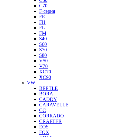
C30
C70
F-серия
FE
FH
FL
FM
S40
S60
S70
S80
V50
V70
XC70
XC90
VW
BEETLE
BORA
CADDY
CARAVELLE
CC
CORRADO
CRAFTER
EOS
FOX