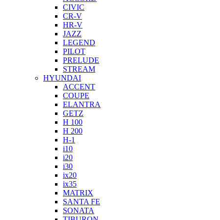
CIVIC
CR-V
HR-V
JAZZ
LEGEND
PILOT
PRELUDE
STREAM
HYUNDAI
ACCENT
COUPE
ELANTRA
GETZ
H 100
H 200
H-1
i10
i20
i30
ix20
ix35
MATRIX
SANTA FE
SONATA
TIBURON