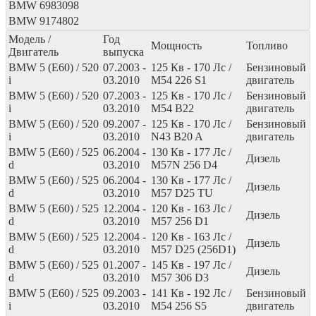
BMW
6983098
BMW
9174802
Модель /
Год
Мощность
Топливо
Двигатель
выпуска
BMW 5 (E60) / 520
07.2003 -
125
Кв
- 170
Лс
/
Бензиновый
i
03.2010
M54 226 S1
двигатель
BMW 5 (E60) / 520
07.2003 -
125
Кв
- 170
Лс
/
Бензиновый
i
03.2010
M54 B22
двигатель
BMW 5 (E60) / 520
09.2007 -
125
Кв
- 170
Лс
/
Бензиновый
i
03.2010
N43 B20 A
двигатель
BMW 5 (E60) / 525
06.2004 -
130
Кв
- 177
Лс
/
Дизель
d
03.2010
M57N 256 D4
BMW 5 (E60) / 525
06.2004 -
130
Кв
- 177
Лс
/
Дизель
d
03.2010
M57 D25 TU
BMW 5 (E60) / 525
12.2004 -
120
Кв
- 163
Лс
/
Дизель
d
03.2010
M57 256 D1
BMW 5 (E60) / 525
12.2004 -
120
Кв
- 163
Лс
/
Дизель
d
03.2010
M57 D25 (256D1)
BMW 5 (E60) / 525
01.2007 -
145
Кв
- 197
Лс
/
Дизель
d
03.2010
M57 306 D3
BMW 5 (E60) / 525
09.2003 -
141
Кв
- 192
Лс
/
Бензиновый
i
03.2010
M54 256 S5
двигатель