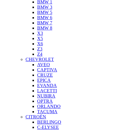
BMW 1
BMW 3
BMW 5
BMW 6
BMW 7
BMW 8
X3
X5
X6
Z3
Z4
CHEVROLET
AVEO
CAPTIVA
CRUZE
EPICA
EVANDA
LACETTI
NUBIRA
OPTRA
ORLANDO
TACUMA
CITROËN
BERLINGO
C-ELYSEE