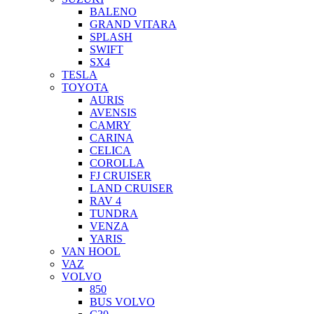
BALENO
GRAND VITARA
SPLASH
SWIFT
SX4
TESLA
TOYOTA
AURIS
AVENSIS
CAMRY
CARINA
CELICA
COROLLA
FJ CRUISER
LAND CRUISER
RAV 4
TUNDRA
VENZA
YARIS
VAN HOOL
VAZ
VOLVO
850
BUS VOLVO