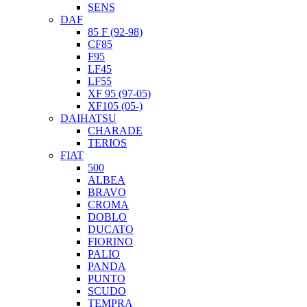
SENS
DAF
85 F (92-98)
CF85
F95
LF45
LF55
XF 95 (97-05)
XF105 (05-)
DAIHATSU
CHARADE
TERIOS
FIAT
500
ALBEA
BRAVO
CROMA
DOBLO
DUCATO
FIORINO
PALIO
PANDA
PUNTO
SCUDO
TEMPRA