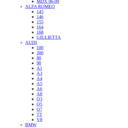
MDX 06-09
ALFA ROMEO
145
146
155
164
168
GIULIETTA
AUDI
100
200
80
90
A1
A3
A4
A5
A6
A8
Q3
Q5
Q7
TT
V8
BMW