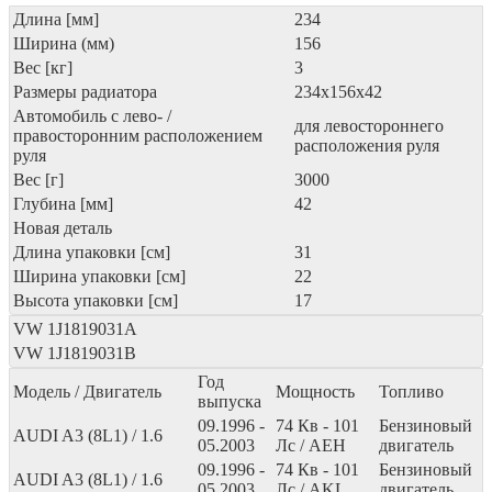
Длина [мм]
234
Ширина (мм)
156
Вес [кг]
3
Размеры радиатора
234x156x42
Автомобиль с лево- /
для левостороннего
правосторонним расположением
расположения руля
руля
Вес [г]
3000
Глубина [мм]
42
Новая деталь
Длина упаковки [см]
31
Ширина упаковки [см]
22
Высота упаковки [см]
17
VW
1J1819031A
VW
1J1819031B
Год
Модель / Двигатель
Мощность
Топливо
выпуска
09.1996 -
74
Кв
- 101
Бензиновый
AUDI A3 (8L1) / 1.6
05.2003
Лс
/ AEH
двигатель
09.1996 -
74
Кв
- 101
Бензиновый
AUDI A3 (8L1) / 1.6
05.2003
Лс
/ AKL
двигатель