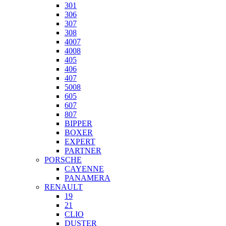
301
306
307
308
4007
4008
405
406
407
5008
605
607
807
BIPPER
BOXER
EXPERT
PARTNER
PORSCHE
CAYENNE
PANAMERA
RENAULT
19
21
CLIO
DUSTER