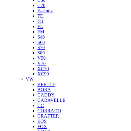
C30
C70
F-серия
FE
FH
FL
FM
S40
S60
S70
S80
V50
V70
XC70
XC90
VW
BEETLE
BORA
CADDY
CARAVELLE
CC
CORRADO
CRAFTER
EOS
FOX