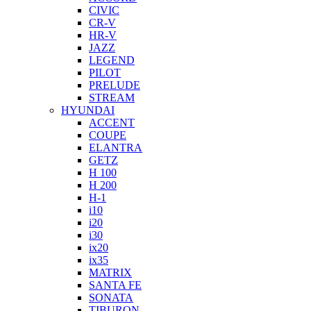
CIVIC
CR-V
HR-V
JAZZ
LEGEND
PILOT
PRELUDE
STREAM
HYUNDAI
ACCENT
COUPE
ELANTRA
GETZ
H 100
H 200
H-1
i10
i20
i30
ix20
ix35
MATRIX
SANTA FE
SONATA
TIBURON