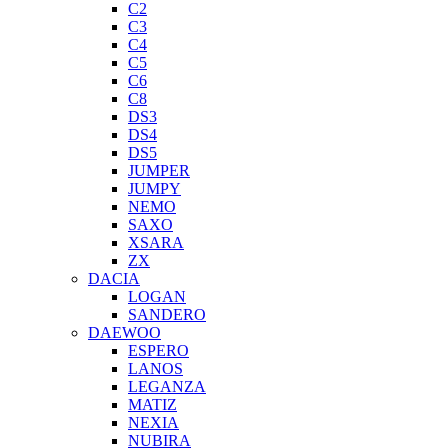
C2
C3
C4
C5
C6
C8
DS3
DS4
DS5
JUMPER
JUMPY
NEMO
SAXO
XSARA
ZX
DACIA
LOGAN
SANDERO
DAEWOO
ESPERO
LANOS
LEGANZA
MATIZ
NEXIA
NUBIRA