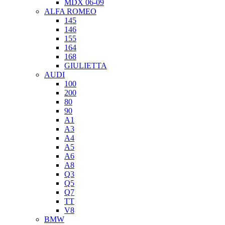
MDX 06-09
ALFA ROMEO
145
146
155
164
168
GIULIETTA
AUDI
100
200
80
90
A1
A3
A4
A5
A6
A8
Q3
Q5
Q7
TT
V8
BMW