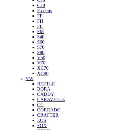
C30
C70
F-серия
FE
FH
FL
FM
S40
S60
S70
S80
V50
V70
XC70
XC90
VW
BEETLE
BORA
CADDY
CARAVELLE
CC
CORRADO
CRAFTER
EOS
FOX