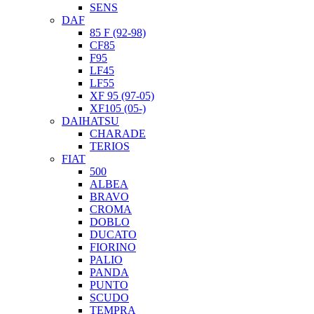
SENS
DAF
85 F (92-98)
CF85
F95
LF45
LF55
XF 95 (97-05)
XF105 (05-)
DAIHATSU
CHARADE
TERIOS
FIAT
500
ALBEA
BRAVO
CROMA
DOBLO
DUCATO
FIORINO
PALIO
PANDA
PUNTO
SCUDO
TEMPRA