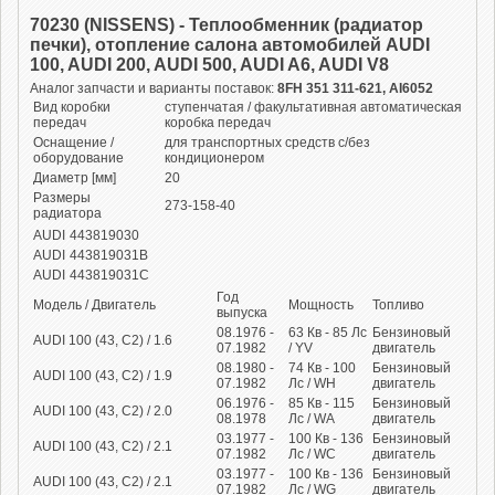
70230 (NISSENS) - Теплообменник (радиатор
печки), отопление салона автомобилей AUDI
100, AUDI 200, AUDI 500, AUDI A6, AUDI V8
Аналог запчасти и варианты поставок:
8FH 351 311-621, AI6052
Вид коробки
ступенчатая / факультативная автоматическая
передач
коробка передач
Оснащение /
для транспортных средств с/без
оборудование
кондиционером
Диаметр [мм]
20
Размеры
273-158-40
радиатора
AUDI
443819030
AUDI
443819031B
AUDI
443819031C
Год
Модель / Двигатель
Мощность
Топливо
выпуска
08.1976 -
63
Кв
- 85
Лс
Бензиновый
AUDI 100 (43, C2) / 1.6
07.1982
/ YV
двигатель
08.1980 -
74
Кв
- 100
Бензиновый
AUDI 100 (43, C2) / 1.9
07.1982
Лс
/ WH
двигатель
06.1976 -
85
Кв
- 115
Бензиновый
AUDI 100 (43, C2) / 2.0
08.1978
Лс
/ WA
двигатель
03.1977 -
100
Кв
- 136
Бензиновый
AUDI 100 (43, C2) / 2.1
07.1982
Лс
/ WC
двигатель
03.1977 -
100
Кв
- 136
Бензиновый
AUDI 100 (43, C2) / 2.1
07.1982
Лс
/ WG
двигатель