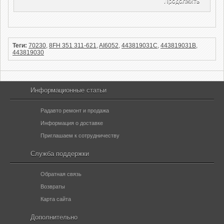
Продолжить
Теги:
70230
,
8FH 351 311-621
,
AI6052
,
443819031C
,
443819031B
,
443819030
Информационные статьи
Радавто ремонт и продажа
Информация о доставке
Приглашаем к сотрудничеству
Служба поддержки
Обратная связь
Возвраты
Карта сайта
Дополнительно