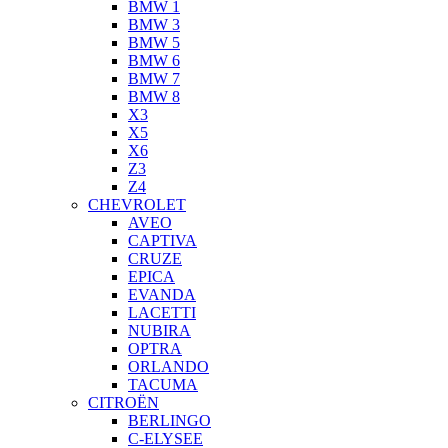
BMW 1
BMW 3
BMW 5
BMW 6
BMW 7
BMW 8
X3
X5
X6
Z3
Z4
CHEVROLET
AVEO
CAPTIVA
CRUZE
EPICA
EVANDA
LACETTI
NUBIRA
OPTRA
ORLANDO
TACUMA
CITROËN
BERLINGO
C-ELYSEE