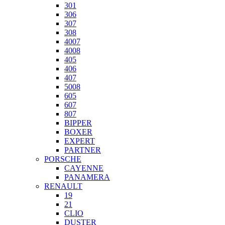
301
306
307
308
4007
4008
405
406
407
5008
605
607
807
BIPPER
BOXER
EXPERT
PARTNER
PORSCHE
CAYENNE
PANAMERA
RENAULT
19
21
CLIO
DUSTER