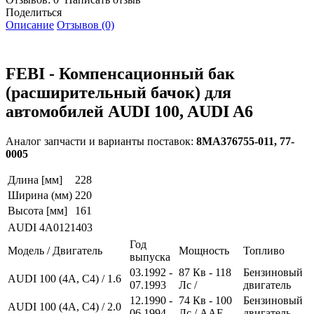
Поделиться
Описание
Отзывов (0)
FEBI - Компенсационный бак
(расширительный бачок) для
автомобилей AUDI 100, AUDI A6
Аналог запчасти и варианты поставок:
8MA376755-011, 77-
0005
Длина [мм]
228
Ширина (мм)
220
Высота [мм]
161
AUDI
4A0121403
Год
Модель / Двигатель
Мощность
Топливо
выпуска
03.1992 -
87
Кв
- 118
Бензиновый
AUDI 100 (4A, C4) / 1.6
07.1993
Лс
/
двигатель
12.1990 -
74
Кв
- 100
Бензиновый
AUDI 100 (4A, C4) / 2.0
06.1994
Лс
/ AAE
двигатель