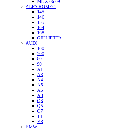
MDX 06-09
ALFA ROMEO
145
146
155
164
168
GIULIETTA
AUDI
100
200
80
90
A1
A3
A4
A5
A6
A8
Q3
Q5
Q7
TT
V8
BMW