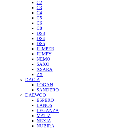
C2
C3
C4
C5
C6
C8
DS3
DS4
DS5
JUMPER
JUMPY
NEMO
SAXO
XSARA
ZX
DACIA
LOGAN
SANDERO
DAEWOO
ESPERO
LANOS
LEGANZA
MATIZ
NEXIA
NUBIRA