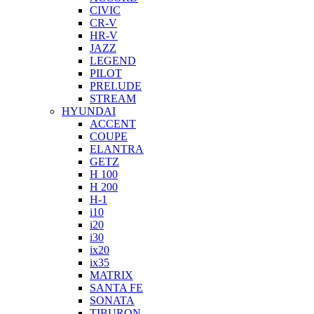
CIVIC
CR-V
HR-V
JAZZ
LEGEND
PILOT
PRELUDE
STREAM
HYUNDAI
ACCENT
COUPE
ELANTRA
GETZ
H 100
H 200
H-1
i10
i20
i30
ix20
ix35
MATRIX
SANTA FE
SONATA
TIBURON