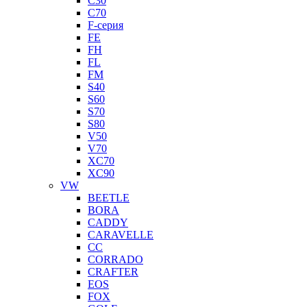
C30
C70
F-серия
FE
FH
FL
FM
S40
S60
S70
S80
V50
V70
XC70
XC90
VW
BEETLE
BORA
CADDY
CARAVELLE
CC
CORRADO
CRAFTER
EOS
FOX