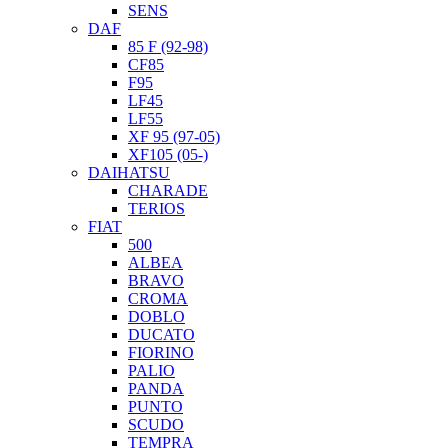
SENS
DAF
85 F (92-98)
CF85
F95
LF45
LF55
XF 95 (97-05)
XF105 (05-)
DAIHATSU
CHARADE
TERIOS
FIAT
500
ALBEA
BRAVO
CROMA
DOBLO
DUCATO
FIORINO
PALIO
PANDA
PUNTO
SCUDO
TEMPRA