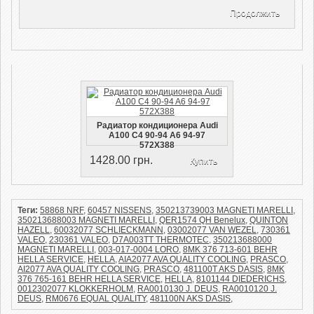
Продолжить
Радиатор кондиционера Audi
A100 C4 90-94 A6 94-97
572Х388
1428.00 грн.
Купить
Теги:
58868 NRF
,
60457 NISSENS
,
350213739003 MAGNETI MARELLI
,
350213688003 MAGNETI MARELLI
,
QER1574 QH Benelux
,
QUINTON
HAZELL
,
60032077 SCHLIECKMANN
,
03002077 VAN WEZEL
,
730361
VALEO
,
230361 VALEO
,
D7A003TT THERMOTEC
,
350213688000
MAGNETI MARELLI
,
003-017-0004 LORO
,
8MK 376 713-601 BEHR
HELLA SERVICE
,
HELLA
,
AIA2077 AVA QUALITY COOLING
,
PRASCO
,
AI2077 AVA QUALITY COOLING
,
PRASCO
,
481100T AKS DASIS
,
8MK
376 765-161 BEHR HELLA SERVICE
,
HELLA
,
8101144 DIEDERICHS
,
0012302077 KLOKKERHOLM
,
RA0010130 J. DEUS
,
RA0010120 J.
DEUS
,
RM0676 EQUAL QUALITY
,
481100N AKS DASIS
,