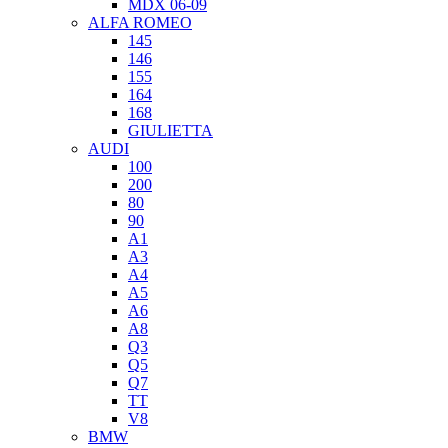
MDX 06-09
ALFA ROMEO
145
146
155
164
168
GIULIETTA
AUDI
100
200
80
90
A1
A3
A4
A5
A6
A8
Q3
Q5
Q7
TT
V8
BMW