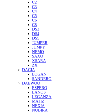
C2
C3
C4
C5
C6
C8
DS3
DS4
DS5
JUMPER
JUMPY
NEMO
SAXO
XSARA
ZX
DACIA
LOGAN
SANDERO
DAEWOO
ESPERO
LANOS
LEGANZA
MATIZ
NEXIA
NUBIRA