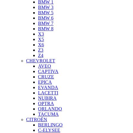
BMW 1
BMW 3
BMW 5
BMW 6
BMW 7
BMW 8
X3
X5
X6
Z3
Z4
CHEVROLET
AVEO
CAPTIVA
CRUZE
EPICA
EVANDA
LACETTI
NUBIRA
OPTRA
ORLANDO
TACUMA
CITROËN
BERLINGO
C-ELYSEE