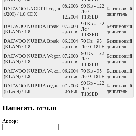
08.2003
90
Кв
- 122
DAEWOO LACETTI седан
Бензиновый
-
Лс
/
(J200) / 1.8 CDX
двигатель
12.2004
T18SED
90
Кв
- 122
DAEWOO NUBIRA Break
07.2003
Бензиновый
Лс
/
(KLAN) / 1.8
- до н.в.
двигатель
T18SED
DAEWOO NUBIRA Break
06.2004
70
Кв
- 95
Бензиновый
(KLAN) / 1.8
- до н.в.
Лс
/ C18LE
двигатель
90
Кв
- 122
DAEWOO NUBIRA Wagon
07.2003
Бензиновый
Лс
/
(KLAN) / 1.8
- до н.в.
двигатель
T18SED
DAEWOO NUBIRA Wagon
06.2004
70
Кв
- 95
Бензиновый
(KLAN) / 1.8
- до н.в.
Лс
/ C18LE
двигатель
90
Кв
- 122
DAEWOO NUBIRA седан
07.2003
Бензиновый
Лс
/
(KLAN) / 1.8
- до н.в.
двигатель
T18SED
Написать отзыв
Автор: