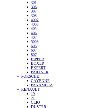
301
306
307
308
4007
4008
405
406
407
5008
605
607
807
BIPPER
BOXER
EXPERT
PARTNER
PORSCHE
CAYENNE
PANAMERA
RENAULT
19
21
CLIO
DUSTER