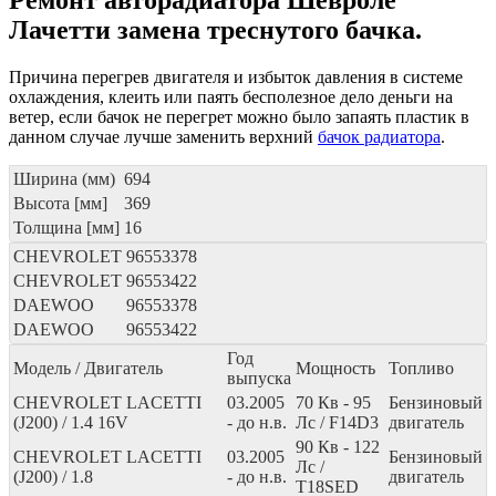
Лачетти замена треснутого бачка.
Причина перегрев двигателя и избыток давления в системе
охлаждения, клеить или паять бесполезное дело деньги на
ветер, если бачок не перегрет можно было запаять пластик в
данном случае лучше заменить верхний
бачок радиатора
.
Ширина (мм)
694
Высота [мм]
369
Толщина [мм]
16
CHEVROLET
96553378
CHEVROLET
96553422
DAEWOO
96553378
DAEWOO
96553422
Год
Модель / Двигатель
Мощность
Топливо
выпуска
CHEVROLET LACETTI
03.2005
70
Кв
- 95
Бензиновый
(J200) / 1.4 16V
- до н.в.
Лс
/ F14D3
двигатель
90
Кв
- 122
CHEVROLET LACETTI
03.2005
Бензиновый
Лс
/
(J200) / 1.8
- до н.в.
двигатель
T18SED