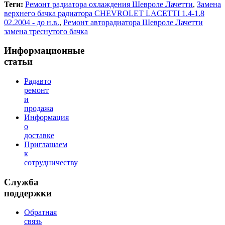
Теги:
Ремонт радиатора охлаждения Шевроле Лачетти
,
Замена
верхнего бачка радиатора CHEVROLET LACETTI 1.4-1.8
02.2004 - до н.в.
,
Ремонт авторадиатора Шевроле Лачетти
замена треснутого бачка
Информационные
статьи
Радавто
ремонт
и
продажа
Информация
о
доставке
Приглашаем
к
сотрудничеству
Служба
поддержки
Обратная
связь