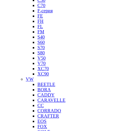
C30
C70
F-серия
FE
FH
FL
FM
S40
S60
S70
S80
V50
V70
XC70
XC90
VW
BEETLE
BORA
CADDY
CARAVELLE
CC
CORRADO
CRAFTER
EOS
FOX