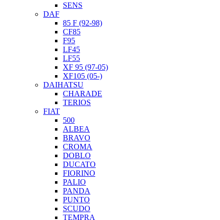
SENS
DAF
85 F (92-98)
CF85
F95
LF45
LF55
XF 95 (97-05)
XF105 (05-)
DAIHATSU
CHARADE
TERIOS
FIAT
500
ALBEA
BRAVO
CROMA
DOBLO
DUCATO
FIORINO
PALIO
PANDA
PUNTO
SCUDO
TEMPRA