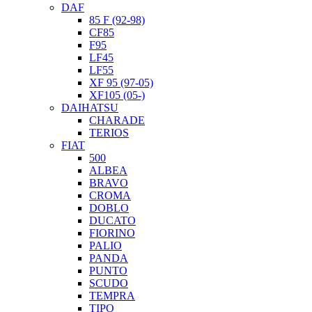
DAF
85 F (92-98)
CF85
F95
LF45
LF55
XF 95 (97-05)
XF105 (05-)
DAIHATSU
CHARADE
TERIOS
FIAT
500
ALBEA
BRAVO
CROMA
DOBLO
DUCATO
FIORINO
PALIO
PANDA
PUNTO
SCUDO
TEMPRA
TIPO