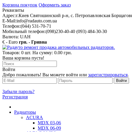
Корзина покупок
Оформить заказ
Реквизиты
Адрес:
г.Киев Святошинский р-н, с. Петропавловская Борщаговк
E-Mail:
info@radauto.com.ua
Телефон:
(044) 531-70-71
Мобильный телефон:
(098)230-40-40 (093) 484-30-30
Валюта: UAH
€ - Euro
грн. - Гривна
Товаров: 0 шт. На сумму: 0.00 грн.
Ваша корзина пуста!
Войти
Добро пожаловать! Вы можете войти или
зарегистрироваться
.
Забыли пароль?
Регистрация
Радиаторы
ACURA
MDX 03-06
MDX 06-09