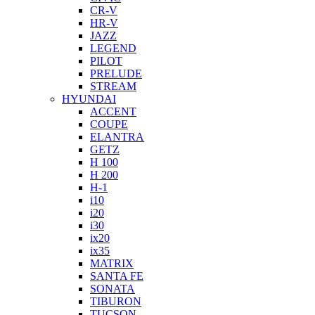
CR-V
HR-V
JAZZ
LEGEND
PILOT
PRELUDE
STREAM
HYUNDAI
ACCENT
COUPE
ELANTRA
GETZ
H 100
H 200
H-1
i10
i20
i30
ix20
ix35
MATRIX
SANTA FE
SONATA
TIBURON
TUCSON