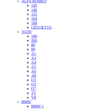
ALFA ROMEO
145
146
155
164
168
GIULIETTA
AUDI
100
200
80
90
A1
A3
A4
A5
A6
A8
Q3
Q5
Q7
TT
V8
BMW
BMW 1