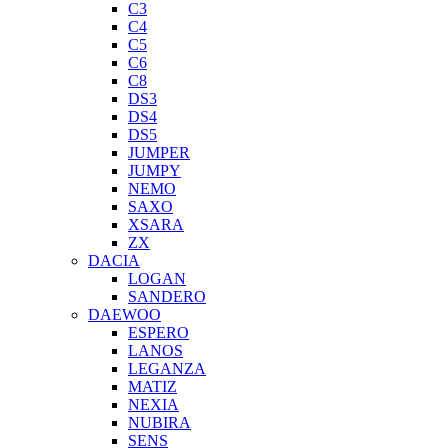
C3
C4
C5
C6
C8
DS3
DS4
DS5
JUMPER
JUMPY
NEMO
SAXO
XSARA
ZX
DACIA
LOGAN
SANDERO
DAEWOO
ESPERO
LANOS
LEGANZA
MATIZ
NEXIA
NUBIRA
SENS