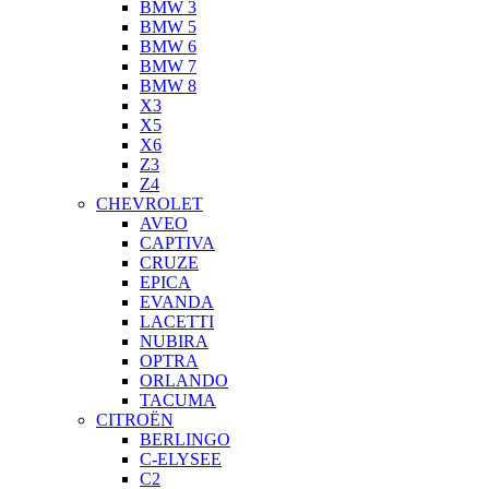
BMW 3
BMW 5
BMW 6
BMW 7
BMW 8
X3
X5
X6
Z3
Z4
CHEVROLET
AVEO
CAPTIVA
CRUZE
EPICA
EVANDA
LACETTI
NUBIRA
OPTRA
ORLANDO
TACUMA
CITROËN
BERLINGO
C-ELYSEE
C2