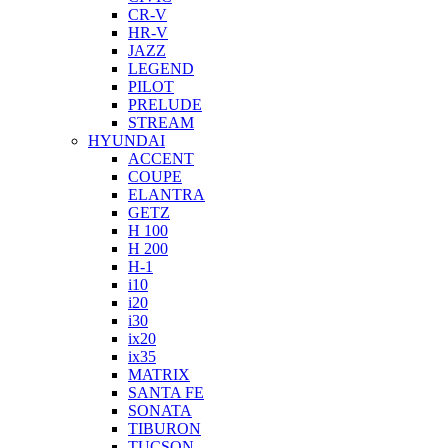
CR-V
HR-V
JAZZ
LEGEND
PILOT
PRELUDE
STREAM
HYUNDAI
ACCENT
COUPE
ELANTRA
GETZ
H 100
H 200
H-1
i10
i20
i30
ix20
ix35
MATRIX
SANTA FE
SONATA
TIBURON
TUCSON