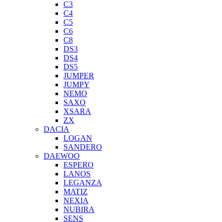
C3
C4
C5
C6
C8
DS3
DS4
DS5
JUMPER
JUMPY
NEMO
SAXO
XSARA
ZX
DACIA
LOGAN
SANDERO
DAEWOO
ESPERO
LANOS
LEGANZA
MATIZ
NEXIA
NUBIRA
SENS