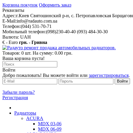
Корзина покупок
Оформить заказ
Реквизиты
Адрес:
г.Киев Святошинский р-н, с. Петропавловская Борщаговк
E-Mail:
info@radauto.com.ua
Телефон:
(044) 531-70-71
Мобильный телефон:
(098)230-40-40 (093) 484-30-30
Валюта: UAH
€ - Euro
грн. - Гривна
Товаров: 0 шт. На сумму: 0.00 грн.
Ваша корзина пуста!
Войти
Добро пожаловать! Вы можете войти или
зарегистрироваться
.
Забыли пароль?
Регистрация
Радиаторы
ACURA
MDX 03-06
MDX 06-09