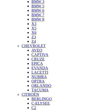
BMW 3
BMW 5
BMW 6
BMW 7
BMW 8
X3
X5
X6
Z3
Z4
CHEVROLET
AVEO
CAPTIVA
CRUZE
EPICA
EVANDA
LACETTI
NUBIRA
OPTRA
ORLANDO
TACUMA
CITROËN
BERLINGO
C-ELYSEE
C2