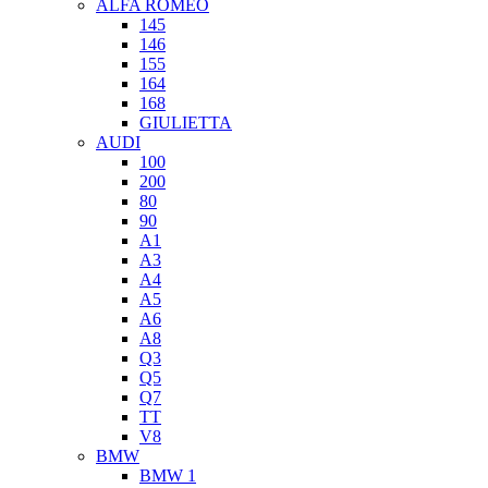
ALFA ROMEO
145
146
155
164
168
GIULIETTA
AUDI
100
200
80
90
A1
A3
A4
A5
A6
A8
Q3
Q5
Q7
TT
V8
BMW
BMW 1