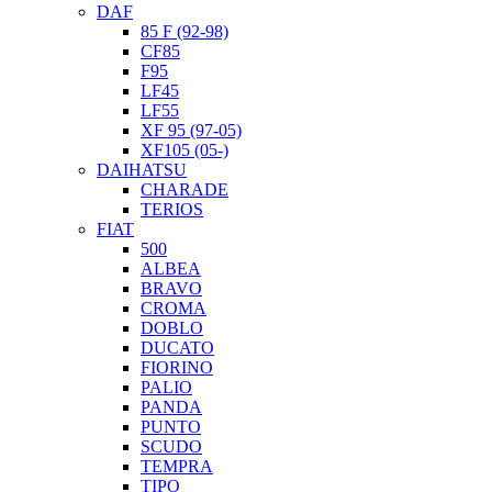
DAF
85 F (92-98)
CF85
F95
LF45
LF55
XF 95 (97-05)
XF105 (05-)
DAIHATSU
CHARADE
TERIOS
FIAT
500
ALBEA
BRAVO
CROMA
DOBLO
DUCATO
FIORINO
PALIO
PANDA
PUNTO
SCUDO
TEMPRA
TIPO