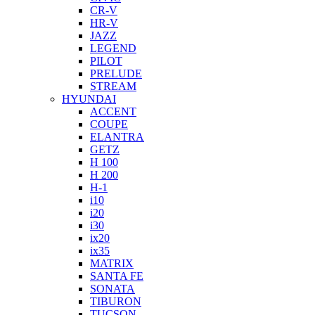
CR-V
HR-V
JAZZ
LEGEND
PILOT
PRELUDE
STREAM
HYUNDAI
ACCENT
COUPE
ELANTRA
GETZ
H 100
H 200
H-1
i10
i20
i30
ix20
ix35
MATRIX
SANTA FE
SONATA
TIBURON
TUCSON