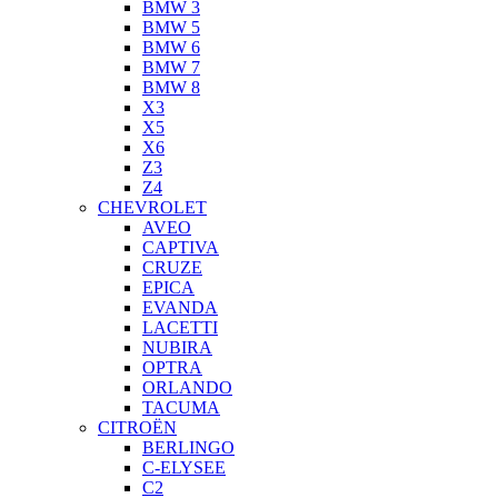
BMW 3
BMW 5
BMW 6
BMW 7
BMW 8
X3
X5
X6
Z3
Z4
CHEVROLET
AVEO
CAPTIVA
CRUZE
EPICA
EVANDA
LACETTI
NUBIRA
OPTRA
ORLANDO
TACUMA
CITROËN
BERLINGO
C-ELYSEE
C2