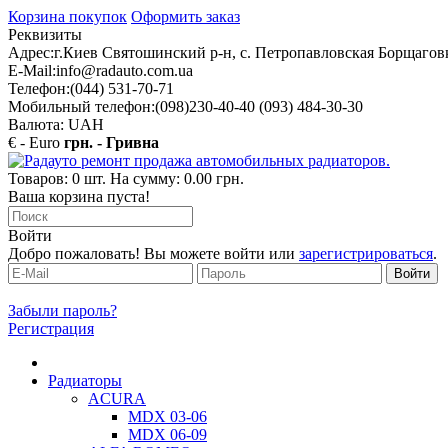
Корзина покупок
Оформить заказ
Реквизиты
Адрес:
г.Киев Святошинский р-н, с. Петропавловская Борщаговк
E-Mail:
info@radauto.com.ua
Телефон:
(044) 531-70-71
Мобильный телефон:
(098)230-40-40 (093) 484-30-30
Валюта: UAH
€ - Euro
грн. - Гривна
Товаров: 0 шт. На сумму: 0.00 грн.
Ваша корзина пуста!
Войти
Добро пожаловать! Вы можете войти или
зарегистрироваться
.
Забыли пароль?
Регистрация
Радиаторы
ACURA
MDX 03-06
MDX 06-09