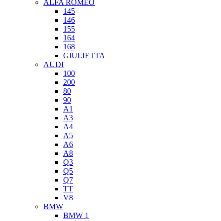
ALFA ROMEO
145
146
155
164
168
GIULIETTA
AUDI
100
200
80
90
A1
A3
A4
A5
A6
A8
Q3
Q5
Q7
TT
V8
BMW
BMW 1