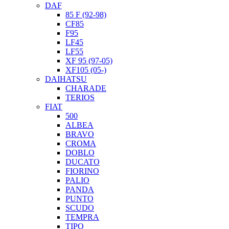
DAF
85 F (92-98)
CF85
F95
LF45
LF55
XF 95 (97-05)
XF105 (05-)
DAIHATSU
CHARADE
TERIOS
FIAT
500
ALBEA
BRAVO
CROMA
DOBLO
DUCATO
FIORINO
PALIO
PANDA
PUNTO
SCUDO
TEMPRA
TIPO