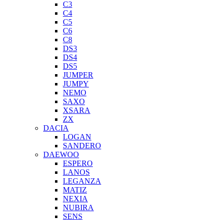
C3
C4
C5
C6
C8
DS3
DS4
DS5
JUMPER
JUMPY
NEMO
SAXO
XSARA
ZX
DACIA
LOGAN
SANDERO
DAEWOO
ESPERO
LANOS
LEGANZA
MATIZ
NEXIA
NUBIRA
SENS