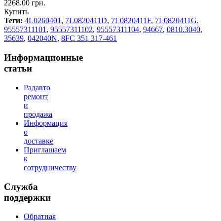
2268.00 грн.
Купить
Теги:
4L0260401
,
7L0820411D
,
7L0820411F
,
7L0820411G
,
95557311101
,
95557311102
,
95557311104
,
94667
,
0810.3040
,
35639
,
042040N
,
8FC 351 317-461
Информационные
статьи
Радавто
ремонт
и
продажа
Информация
о
доставке
Приглашаем
к
сотрудничеству
Служба
поддержки
Обратная