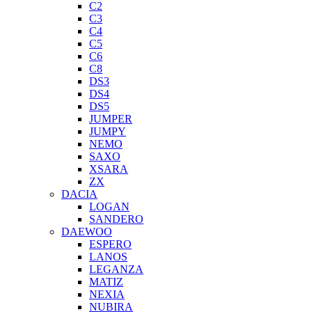
C2
C3
C4
C5
C6
C8
DS3
DS4
DS5
JUMPER
JUMPY
NEMO
SAXO
XSARA
ZX
DACIA
LOGAN
SANDERO
DAEWOO
ESPERO
LANOS
LEGANZA
MATIZ
NEXIA
NUBIRA