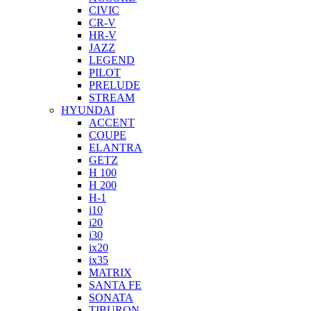
CIVIC
CR-V
HR-V
JAZZ
LEGEND
PILOT
PRELUDE
STREAM
HYUNDAI
ACCENT
COUPE
ELANTRA
GETZ
H 100
H 200
H-1
i10
i20
i30
ix20
ix35
MATRIX
SANTA FE
SONATA
TIBURON