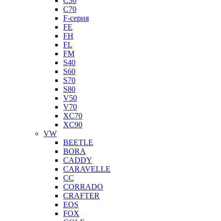
C30
C70
F-серия
FE
FH
FL
FM
S40
S60
S70
S80
V50
V70
XC70
XC90
VW
BEETLE
BORA
CADDY
CARAVELLE
CC
CORRADO
CRAFTER
EOS
FOX