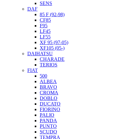
SENS
DAF
85 F (92-98)
CF85
F95
LF45
LF55
XF 95 (97-05)
XF105 (05-)
DAIHATSU
CHARADE
TERIOS
FIAT
500
ALBEA
BRAVO
CROMA
DOBLO
DUCATO
FIORINO
PALIO
PANDA
PUNTO
SCUDO
TEMPRA