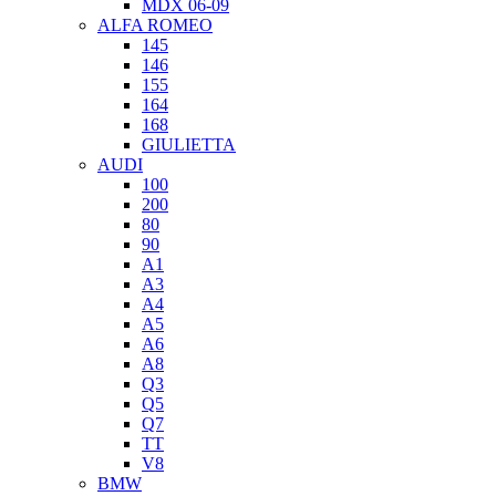
MDX 06-09
ALFA ROMEO
145
146
155
164
168
GIULIETTA
AUDI
100
200
80
90
A1
A3
A4
A5
A6
A8
Q3
Q5
Q7
TT
V8
BMW