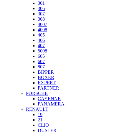
301
306
307
308
4007
4008
405
406
407
5008
605
607
807
BIPPER
BOXER
EXPERT
PARTNER
PORSCHE
CAYENNE
PANAMERA
RENAULT
19
21
CLIO
DUSTER