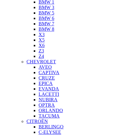
BMW 1
BMW 3
BMW 5
BMW 6
BMW 7
BMW 8
X3
X5
X6
Z3
Z4
CHEVROLET
AVEO
CAPTIVA
CRUZE
EPICA
EVANDA
LACETTI
NUBIRA
OPTRA
ORLANDO
TACUMA
CITROËN
BERLINGO
C-ELYSEE